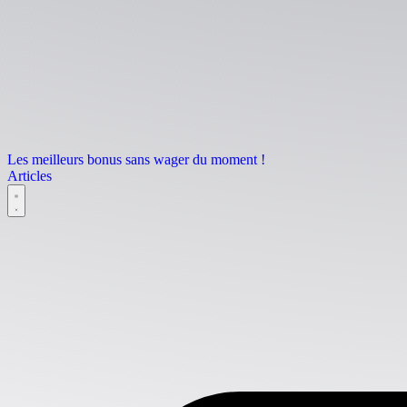
Les meilleurs bonus sans wager du moment !
Articles