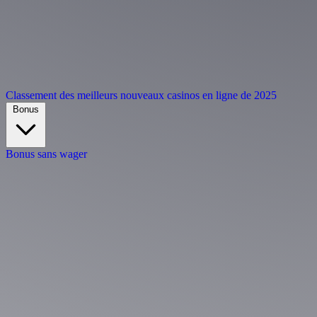
Classement des meilleurs nouveaux casinos en ligne de 2025
Bonus
Bonus sans wager